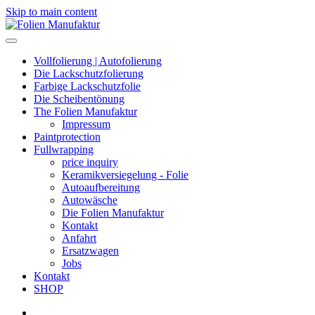
Skip to main content
Vollfolierung | Autofolierung
Die Lackschutzfolierung
Farbige Lackschutzfolie
Die Scheibentönung
The Folien Manufaktur
Impressum
Paintprotection
Fullwrapping
price inquiry
Keramikversiegelung - Folie
Autoaufbereitung
Autowäsche
Die Folien Manufaktur
Kontakt
Anfahrt
Ersatzwagen
Jobs
Kontakt
SHOP