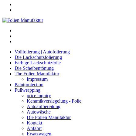
Vollfolierung | Autofolierung
Die Lackschutzfolierung
Farbige Lackschutzfolie
Die Scheibentönung
The Folien Manufaktur
Impressum
Paintprotection
Fullwrapping
price inquiry
Keramikversiegelung - Folie
Autoaufbereitung
Autowäsche
Die Folien Manufaktur
Kontakt
Anfahrt
Ersatzwagen