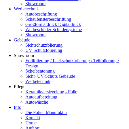
Showroom
Werbetechnik
Autobeschriftung
Schaufensterbeschriftung
Großformatdruck Digitaldruck
Werbeschilder Schildersysteme
Showroom
Gebäude
Sichtschutzfolierung
UV Schutzfolierung
Showroom
Vollfolierung / Lackschutzfolierung / Teilfolierung /
Design
Scheibentönung
Sicht- UV-Schutz Gebäude
Werbetechnik
Pflege
Keramikversiegelung - Folie
Autoaufbereitung
Autowäsche
Info
Die Folien Manufaktur
Kontakt
Home
Anfahrt