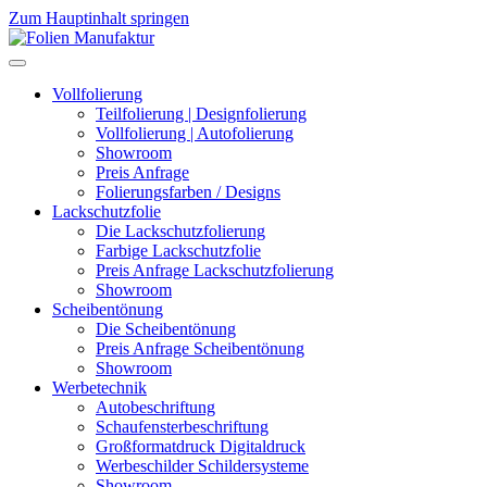
Zum Hauptinhalt springen
Vollfolierung
Teilfolierung | Designfolierung
Vollfolierung | Autofolierung
Showroom
Preis Anfrage
Folierungsfarben / Designs
Lackschutzfolie
Die Lackschutzfolierung
Farbige Lackschutzfolie
Preis Anfrage Lackschutzfolierung
Showroom
Scheibentönung
Die Scheibentönung
Preis Anfrage Scheibentönung
Showroom
Werbetechnik
Autobeschriftung
Schaufensterbeschriftung
Großformatdruck Digitaldruck
Werbeschilder Schildersysteme
Showroom