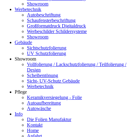
Showroom
Werbetechnik
Autobeschriftung
Schaufensterbeschriftung
Großformatdruck Digitaldruck
Werbeschilder Schildersysteme
Showroom
Gebäude
Sichtschutzfolierung
UV Schutzfolierung
Showroom
Vollfolierung / Lackschutzfolierung / Teilfolierung /
Design
Scheibentönung
Sicht- UV-Schutz Gebäude
Werbetechnik
Pflege
Keramikversiegelung - Folie
Autoaufbereitung
Autowäsche
Info
Die Folien Manufaktur
Kontakt
Home
Anfahrt