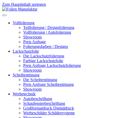
Zum Hauptinhalt springen
Vollfolierung
Teilfolierung | Designfolierung
Vollfolierung | Autofolierung
Showroom
Preis Anfrage
Folierungsfarben / Designs
Lackschutzfolie
Die Lackschutzfolierung
Farbige Lackschutzfolie
Preis Anfrage Lackschutzfolierung
Showroom
Scheibentönung
Die Scheibentönung
Preis Anfrage Scheibentönung
Showroom
Werbetechnik
Autobeschriftung
Schaufensterbeschriftung
Großformatdruck Digitaldruck
Werbeschilder Schildersysteme
Showroom