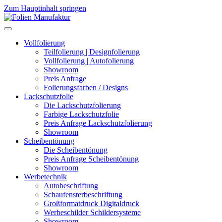
Zum Hauptinhalt springen
Vollfolierung
Teilfolierung | Designfolierung
Vollfolierung | Autofolierung
Showroom
Preis Anfrage
Folierungsfarben / Designs
Lackschutzfolie
Die Lackschutzfolierung
Farbige Lackschutzfolie
Preis Anfrage Lackschutzfolierung
Showroom
Scheibentönung
Die Scheibentönung
Preis Anfrage Scheibentönung
Showroom
Werbetechnik
Autobeschriftung
Schaufensterbeschriftung
Großformatdruck Digitaldruck
Werbeschilder Schildersysteme
Showroom