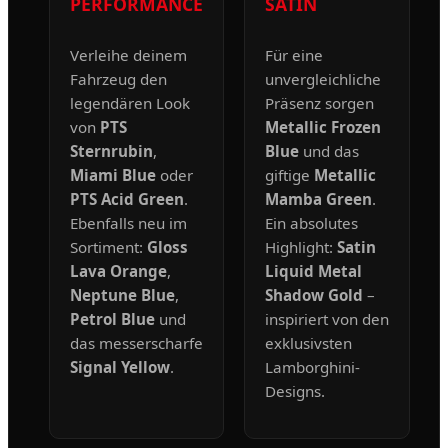
PERFORMANCE
SATIN
Verleihe deinem
Für eine
Fahrzeug den
unvergleichliche
legendären Look
Präsenz sorgen
von
PTS
Metallic Frozen
Sternrubin
,
Blue
und das
Miami Blue
oder
giftige
Metallic
PTS Acid Green
.
Mamba Green
.
Ebenfalls neu im
Ein absolutes
Sortiment:
Gloss
Highlight:
Satin
Lava Orange
,
Liquid Metal
Neptune Blue
,
Shadow Gold
–
Petrol Blue
und
inspiriert von den
das messerscharfe
exklusivsten
Signal Yellow
.
Lamborghini-
Designs.