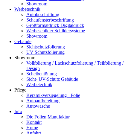
Showroom
Werbetechnik
Autobeschriftung
Schaufensterbeschriftung
Großformatdruck Digitaldruck
Werbeschilder Schildersysteme
Showroom
Gebäude
Sichtschutzfolierung
UV Schutzfolierung
Showroom
Vollfolierung / Lackschutzfolierung / Teilfolierung /
Design
Scheibentönung
Sicht- UV-Schutz Gebäude
Werbetechnik
Pflege
Keramikversiegelung - Folie
Autoaufbereitung
Autowäsche
Info
Die Folien Manufaktur
Kontakt
Home
Anfahrt