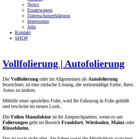
News
Ersatzwagen
Datenschutzerklärung
Impressum
Jobs
Kontakt
SHOP
Vollfolierung | Autofolierung
Die
Vollfolierung
oder im Allgemeinen als
Autofolierung
bezeichnet, ist eine einfache Lösung, die serienmäßige Farbe, Ihres
Autos zu ändern.
Mithilfe einer speziellen Folie, wird Ihr Fahrzeug in Folie gehüllt
und erscheint im neuen Look.
Die
Folien
Manufaktur
ist ihr Ansprechpartner, wenn es um
Folierungen
geht im Bereich
Frankfurt
,
Wiesbaden
,
Mainz
oder
Rüsselsheim
.
Das ist noch nicht alles, Sie haben sogar die Möglichkeit zwischen