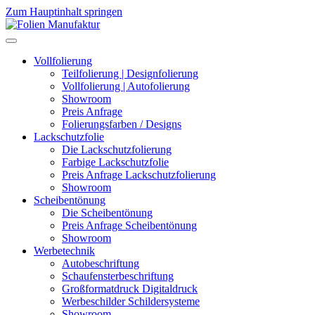
Zum Hauptinhalt springen
Vollfolierung
Teilfolierung | Designfolierung
Vollfolierung | Autofolierung
Showroom
Preis Anfrage
Folierungsfarben / Designs
Lackschutzfolie
Die Lackschutzfolierung
Farbige Lackschutzfolie
Preis Anfrage Lackschutzfolierung
Showroom
Scheibentönung
Die Scheibentönung
Preis Anfrage Scheibentönung
Showroom
Werbetechnik
Autobeschriftung
Schaufensterbeschriftung
Großformatdruck Digitaldruck
Werbeschilder Schildersysteme
Showroom