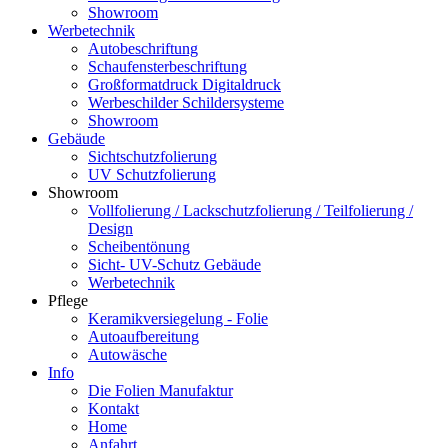
Showroom
Werbetechnik
Autobeschriftung
Schaufensterbeschriftung
Großformatdruck Digitaldruck
Werbeschilder Schildersysteme
Showroom
Gebäude
Sichtschutzfolierung
UV Schutzfolierung
Showroom
Vollfolierung / Lackschutzfolierung / Teilfolierung /
Design
Scheibentönung
Sicht- UV-Schutz Gebäude
Werbetechnik
Pflege
Keramikversiegelung - Folie
Autoaufbereitung
Autowäsche
Info
Die Folien Manufaktur
Kontakt
Home
Anfahrt