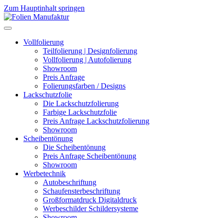
Zum Hauptinhalt springen
Vollfolierung
Teilfolierung | Designfolierung
Vollfolierung | Autofolierung
Showroom
Preis Anfrage
Folierungsfarben / Designs
Lackschutzfolie
Die Lackschutzfolierung
Farbige Lackschutzfolie
Preis Anfrage Lackschutzfolierung
Showroom
Scheibentönung
Die Scheibentönung
Preis Anfrage Scheibentönung
Showroom
Werbetechnik
Autobeschriftung
Schaufensterbeschriftung
Großformatdruck Digitaldruck
Werbeschilder Schildersysteme
Showroom