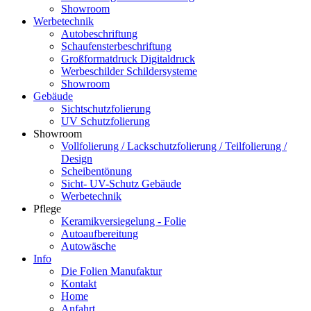
Showroom
Werbetechnik
Autobeschriftung
Schaufensterbeschriftung
Großformatdruck Digitaldruck
Werbeschilder Schildersysteme
Showroom
Gebäude
Sichtschutzfolierung
UV Schutzfolierung
Showroom
Vollfolierung / Lackschutzfolierung / Teilfolierung /
Design
Scheibentönung
Sicht- UV-Schutz Gebäude
Werbetechnik
Pflege
Keramikversiegelung - Folie
Autoaufbereitung
Autowäsche
Info
Die Folien Manufaktur
Kontakt
Home
Anfahrt