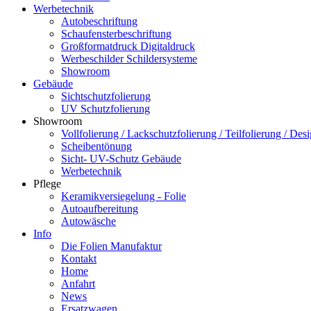
Werbetechnik
Autobeschriftung
Schaufensterbeschriftung
Großformatdruck Digitaldruck
Werbeschilder Schildersysteme
Showroom
Gebäude
Sichtschutzfolierung
UV Schutzfolierung
Showroom
Vollfolierung / Lackschutzfolierung / Teilfolierung / Des
Scheibentönung
Sicht- UV-Schutz Gebäude
Werbetechnik
Pflege
Keramikversiegelung - Folie
Autoaufbereitung
Autowäsche
Info
Die Folien Manufaktur
Kontakt
Home
Anfahrt
News
Ersatzwagen