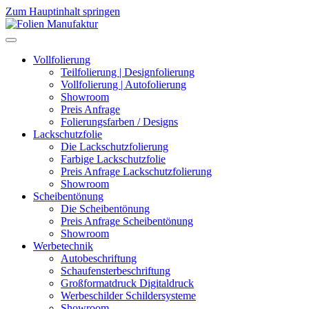
Zum Hauptinhalt springen
Vollfolierung
Teilfolierung | Designfolierung
Vollfolierung | Autofolierung
Showroom
Preis Anfrage
Folierungsfarben / Designs
Lackschutzfolie
Die Lackschutzfolierung
Farbige Lackschutzfolie
Preis Anfrage Lackschutzfolierung
Showroom
Scheibentönung
Die Scheibentönung
Preis Anfrage Scheibentönung
Showroom
Werbetechnik
Autobeschriftung
Schaufensterbeschriftung
Großformatdruck Digitaldruck
Werbeschilder Schildersysteme
Showroom