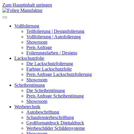
Zum Hauptinhalt springen
Vollfolierung
Teilfolierung | Designfolierung
Vollfolierung | Autofolierung
Showroom
Preis Anfrage
Folierungsfarben / Designs
Lackschutzfolie
Die Lackschutzfolierung
Farbige Lackschutzfolie
Preis Anfrage Lackschutzfolierung
Showroom
Scheibentönung
Die Scheibentönung
Preis Anfrage Scheibentönung
Showroom
Werbetechnik
Autobeschriftung
Schaufensterbeschriftung
Großformatdruck Digitaldruck
Werbeschilder Schildersysteme
Showroom