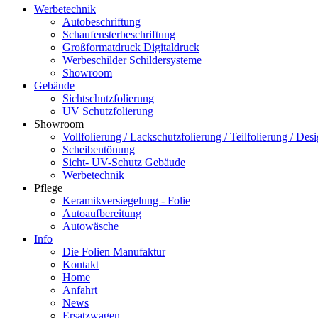
Werbetechnik
Autobeschriftung
Schaufensterbeschriftung
Großformatdruck Digitaldruck
Werbeschilder Schildersysteme
Showroom
Gebäude
Sichtschutzfolierung
UV Schutzfolierung
Showroom
Vollfolierung / Lackschutzfolierung / Teilfolierung / Des
Scheibentönung
Sicht- UV-Schutz Gebäude
Werbetechnik
Pflege
Keramikversiegelung - Folie
Autoaufbereitung
Autowäsche
Info
Die Folien Manufaktur
Kontakt
Home
Anfahrt
News
Ersatzwagen