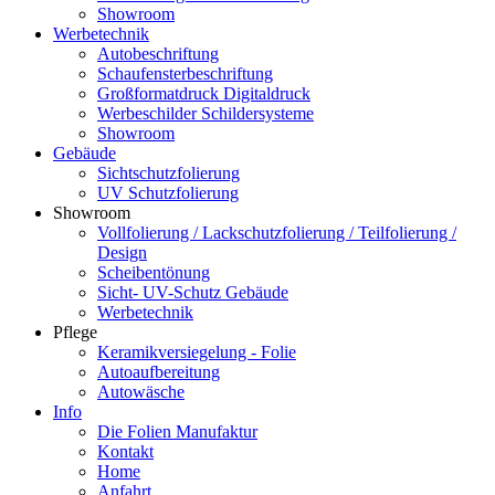
Showroom
Werbetechnik
Autobeschriftung
Schaufensterbeschriftung
Großformatdruck Digitaldruck
Werbeschilder Schildersysteme
Showroom
Gebäude
Sichtschutzfolierung
UV Schutzfolierung
Showroom
Vollfolierung / Lackschutzfolierung / Teilfolierung /
Design
Scheibentönung
Sicht- UV-Schutz Gebäude
Werbetechnik
Pflege
Keramikversiegelung - Folie
Autoaufbereitung
Autowäsche
Info
Die Folien Manufaktur
Kontakt
Home
Anfahrt