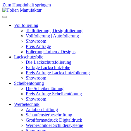
Zum Hauptinhalt springen
Vollfolierung
Teilfolierung | Designfolierung
Vollfolierung | Autofolierung
Showroom
Preis Anfrage
Folierungsfarben / Designs
Lackschutzfolie
Die Lackschutzfolierung
Farbige Lackschutzfolie
Preis Anfrage Lackschutzfolierung
Showroom
Scheibentönung
Die Scheibentönung
Preis Anfrage Scheibentönung
Showroom
Werbetechnik
Autobeschriftung
Schaufensterbeschriftung
Großformatdruck Digitaldruck
Werbeschilder Schildersysteme
Showroom