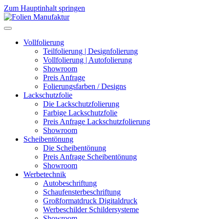
Zum Hauptinhalt springen
Vollfolierung
Teilfolierung | Designfolierung
Vollfolierung | Autofolierung
Showroom
Preis Anfrage
Folierungsfarben / Designs
Lackschutzfolie
Die Lackschutzfolierung
Farbige Lackschutzfolie
Preis Anfrage Lackschutzfolierung
Showroom
Scheibentönung
Die Scheibentönung
Preis Anfrage Scheibentönung
Showroom
Werbetechnik
Autobeschriftung
Schaufensterbeschriftung
Großformatdruck Digitaldruck
Werbeschilder Schildersysteme
Showroom