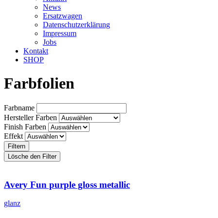
News
Ersatzwagen
Datenschutzerklärung
Impressum
Jobs
Kontakt
SHOP
Farbfolien
Farbname
Hersteller Farben
Finish Farben
Effekt
Filtern
Lösche den Filter
Avery Fun purple gloss metallic
glanz