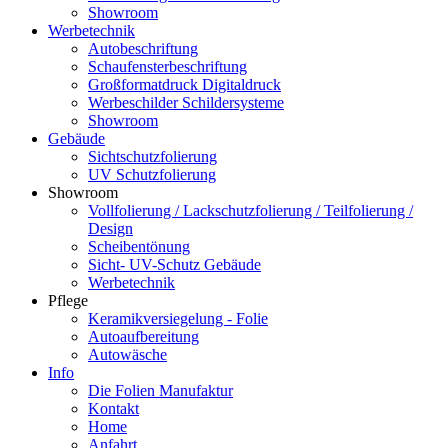
Showroom
Werbetechnik
Autobeschriftung
Schaufensterbeschriftung
Großformatdruck Digitaldruck
Werbeschilder Schildersysteme
Showroom
Gebäude
Sichtschutzfolierung
UV Schutzfolierung
Showroom
Vollfolierung / Lackschutzfolierung / Teilfolierung /
Design
Scheibentönung
Sicht- UV-Schutz Gebäude
Werbetechnik
Pflege
Keramikversiegelung - Folie
Autoaufbereitung
Autowäsche
Info
Die Folien Manufaktur
Kontakt
Home
Anfahrt