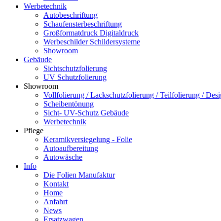
Werbetechnik
Autobeschriftung
Schaufensterbeschriftung
Großformatdruck Digitaldruck
Werbeschilder Schildersysteme
Showroom
Gebäude
Sichtschutzfolierung
UV Schutzfolierung
Showroom
Vollfolierung / Lackschutzfolierung / Teilfolierung / Des
Scheibentönung
Sicht- UV-Schutz Gebäude
Werbetechnik
Pflege
Keramikversiegelung - Folie
Autoaufbereitung
Autowäsche
Info
Die Folien Manufaktur
Kontakt
Home
Anfahrt
News
Ersatzwagen