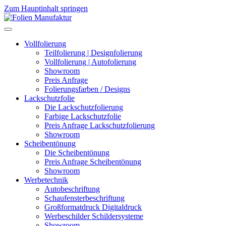
Zum Hauptinhalt springen
Vollfolierung
Teilfolierung | Designfolierung
Vollfolierung | Autofolierung
Showroom
Preis Anfrage
Folierungsfarben / Designs
Lackschutzfolie
Die Lackschutzfolierung
Farbige Lackschutzfolie
Preis Anfrage Lackschutzfolierung
Showroom
Scheibentönung
Die Scheibentönung
Preis Anfrage Scheibentönung
Showroom
Werbetechnik
Autobeschriftung
Schaufensterbeschriftung
Großformatdruck Digitaldruck
Werbeschilder Schildersysteme
Showroom