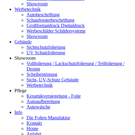
Showroom
Werbetechnik
Autobeschriftung
Schaufensterbeschriftung
Großformatdruck Digitaldruck
Werbeschilder Schildersysteme
Showroom
Gebäude
Sichtschutzfolierung
UV Schutzfolierung
Showroom
Vollfolierung / Lackschutzfolierung / Teilfolierung /
Design
Scheibentönung
Sicht- UV-Schutz Gebäude
Werbetechnik
Pflege
Keramikversiegelung - Folie
Autoaufbereitung
Autowäsche
Info
Die Folien Manufaktur
Kontakt
Home
Anfahrt