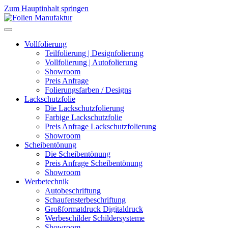
Zum Hauptinhalt springen
Vollfolierung
Teilfolierung | Designfolierung
Vollfolierung | Autofolierung
Showroom
Preis Anfrage
Folierungsfarben / Designs
Lackschutzfolie
Die Lackschutzfolierung
Farbige Lackschutzfolie
Preis Anfrage Lackschutzfolierung
Showroom
Scheibentönung
Die Scheibentönung
Preis Anfrage Scheibentönung
Showroom
Werbetechnik
Autobeschriftung
Schaufensterbeschriftung
Großformatdruck Digitaldruck
Werbeschilder Schildersysteme
Showroom