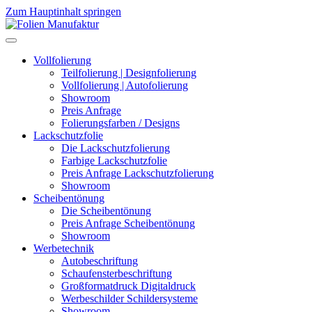
Zum Hauptinhalt springen
Vollfolierung
Teilfolierung | Designfolierung
Vollfolierung | Autofolierung
Showroom
Preis Anfrage
Folierungsfarben / Designs
Lackschutzfolie
Die Lackschutzfolierung
Farbige Lackschutzfolie
Preis Anfrage Lackschutzfolierung
Showroom
Scheibentönung
Die Scheibentönung
Preis Anfrage Scheibentönung
Showroom
Werbetechnik
Autobeschriftung
Schaufensterbeschriftung
Großformatdruck Digitaldruck
Werbeschilder Schildersysteme
Showroom