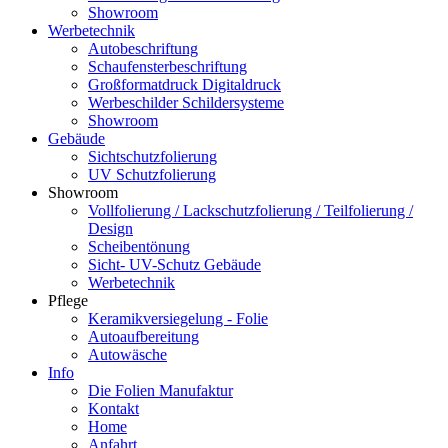
Showroom
Werbetechnik
Autobeschriftung
Schaufensterbeschriftung
Großformatdruck Digitaldruck
Werbeschilder Schildersysteme
Showroom
Gebäude
Sichtschutzfolierung
UV Schutzfolierung
Showroom
Vollfolierung / Lackschutzfolierung / Teilfolierung /
Design
Scheibentönung
Sicht- UV-Schutz Gebäude
Werbetechnik
Pflege
Keramikversiegelung - Folie
Autoaufbereitung
Autowäsche
Info
Die Folien Manufaktur
Kontakt
Home
Anfahrt