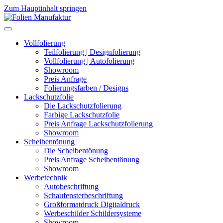
Zum Hauptinhalt springen
Vollfolierung
Teilfolierung | Designfolierung
Vollfolierung | Autofolierung
Showroom
Preis Anfrage
Folierungsfarben / Designs
Lackschutzfolie
Die Lackschutzfolierung
Farbige Lackschutzfolie
Preis Anfrage Lackschutzfolierung
Showroom
Scheibentönung
Die Scheibentönung
Preis Anfrage Scheibentönung
Showroom
Werbetechnik
Autobeschriftung
Schaufensterbeschriftung
Großformatdruck Digitaldruck
Werbeschilder Schildersysteme
Showroom