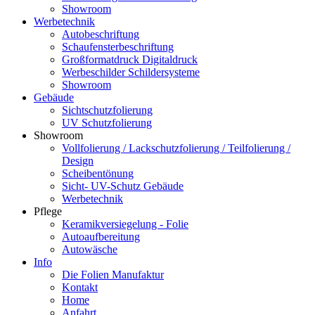
Showroom
Werbetechnik
Autobeschriftung
Schaufensterbeschriftung
Großformatdruck Digitaldruck
Werbeschilder Schildersysteme
Showroom
Gebäude
Sichtschutzfolierung
UV Schutzfolierung
Showroom
Vollfolierung / Lackschutzfolierung / Teilfolierung /
Design
Scheibentönung
Sicht- UV-Schutz Gebäude
Werbetechnik
Pflege
Keramikversiegelung - Folie
Autoaufbereitung
Autowäsche
Info
Die Folien Manufaktur
Kontakt
Home
Anfahrt