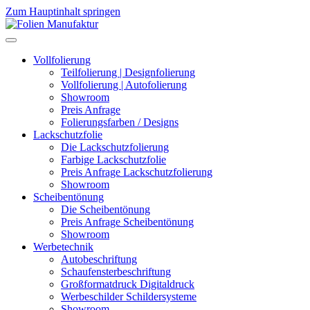
Zum Hauptinhalt springen
Vollfolierung
Teilfolierung | Designfolierung
Vollfolierung | Autofolierung
Showroom
Preis Anfrage
Folierungsfarben / Designs
Lackschutzfolie
Die Lackschutzfolierung
Farbige Lackschutzfolie
Preis Anfrage Lackschutzfolierung
Showroom
Scheibentönung
Die Scheibentönung
Preis Anfrage Scheibentönung
Showroom
Werbetechnik
Autobeschriftung
Schaufensterbeschriftung
Großformatdruck Digitaldruck
Werbeschilder Schildersysteme
Showroom