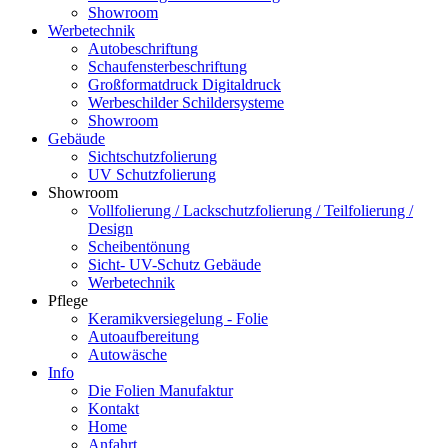
Showroom
Werbetechnik
Autobeschriftung
Schaufensterbeschriftung
Großformatdruck Digitaldruck
Werbeschilder Schildersysteme
Showroom
Gebäude
Sichtschutzfolierung
UV Schutzfolierung
Showroom
Vollfolierung / Lackschutzfolierung / Teilfolierung /
Design
Scheibentönung
Sicht- UV-Schutz Gebäude
Werbetechnik
Pflege
Keramikversiegelung - Folie
Autoaufbereitung
Autowäsche
Info
Die Folien Manufaktur
Kontakt
Home
Anfahrt