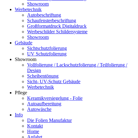
Showroom
Werbetechnik
Autobeschriftung
Schaufensterbeschriftung
Großformatdruck Digitaldruck
Werbeschilder Schildersysteme
Showroom
Gebäude
Sichtschutzfolierung
UV Schutzfolierung
Showroom
Vollfolierung / Lackschutzfolierung / Teilfolierung /
Design
Scheibentönung
Sicht- UV-Schutz Gebäude
Werbetechnik
Pflege
Keramikversiegelung - Folie
Autoaufbereitung
Autowäsche
Info
Die Folien Manufaktur
Kontakt
Home
Anfahrt