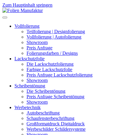
Zum Hauptinhalt springen
Vollfolierung
Teilfolierung | Designfolierung
Vollfolierung | Autofolierung
Showroom
Preis Anfrage
Folierungsfarben / Designs
Lackschutzfolie
Die Lackschutzfolierung
Farbige Lackschutzfolie
Preis Anfrage Lackschutzfolierung
Showroom
Scheibentönung
Die Scheibentönung
Preis Anfrage Scheibentönung
Showroom
Werbetechnik
Autobeschriftung
Schaufensterbeschriftung
Großformatdruck Digitaldruck
Werbeschilder Schildersysteme
Showroom