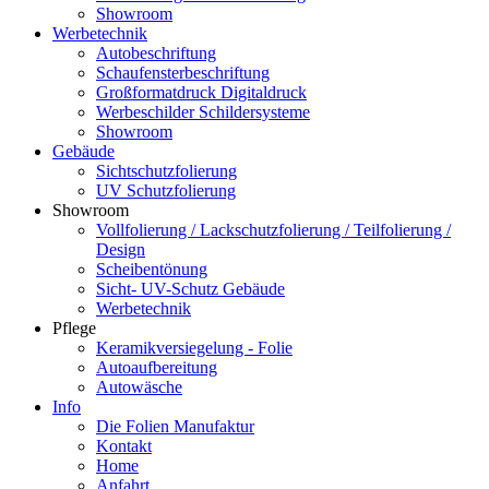
Showroom
Werbetechnik
Autobeschriftung
Schaufensterbeschriftung
Großformatdruck Digitaldruck
Werbeschilder Schildersysteme
Showroom
Gebäude
Sichtschutzfolierung
UV Schutzfolierung
Showroom
Vollfolierung / Lackschutzfolierung / Teilfolierung /
Design
Scheibentönung
Sicht- UV-Schutz Gebäude
Werbetechnik
Pflege
Keramikversiegelung - Folie
Autoaufbereitung
Autowäsche
Info
Die Folien Manufaktur
Kontakt
Home
Anfahrt