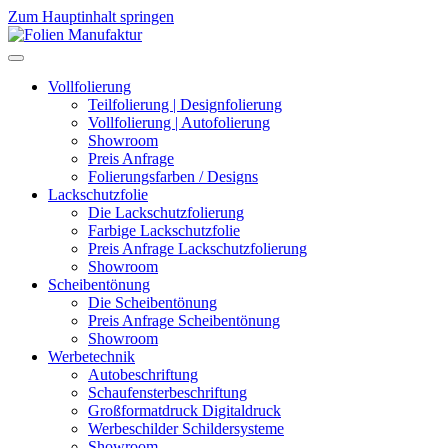
Zum Hauptinhalt springen
Vollfolierung
Teilfolierung | Designfolierung
Vollfolierung | Autofolierung
Showroom
Preis Anfrage
Folierungsfarben / Designs
Lackschutzfolie
Die Lackschutzfolierung
Farbige Lackschutzfolie
Preis Anfrage Lackschutzfolierung
Showroom
Scheibentönung
Die Scheibentönung
Preis Anfrage Scheibentönung
Showroom
Werbetechnik
Autobeschriftung
Schaufensterbeschriftung
Großformatdruck Digitaldruck
Werbeschilder Schildersysteme
Showroom